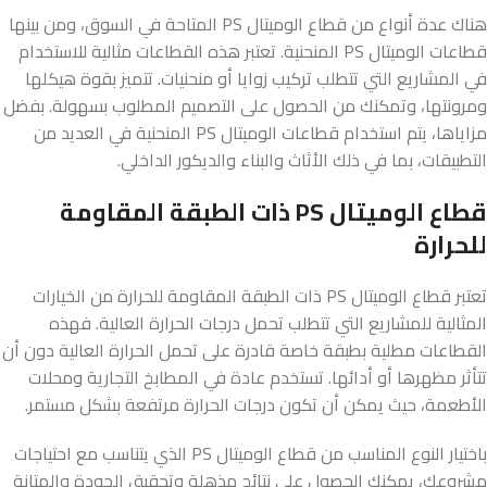
هناك عدة أنواع من قطاع الوميتال PS المتاحة في السوق، ومن بينها
قطاعات الوميتال PS المنحنية. تعتبر هذه القطاعات مثالية للاستخدام
في المشاريع التي تتطلب تركيب زوايا أو منحنيات. تتميز بقوة هيكلها
ومرونتها، وتمكنك من الحصول على التصميم المطلوب بسهولة. بفضل
مزاياها، يتم استخدام قطاعات الوميتال PS المنحنية في العديد من
التطبيقات، بما في ذلك الأثاث والبناء والديكور الداخلي.
قطاع الوميتال PS ذات الطبقة المقاومة
للحرارة
تعتبر قطاع الوميتال PS ذات الطبقة المقاومة للحرارة من الخيارات
المثالية للمشاريع التي تتطلب تحمل درجات الحرارة العالية. فهذه
القطاعات مطلية بطبقة خاصة قادرة على تحمل الحرارة العالية دون أن
تتأثر مظهرها أو أدائها. تستخدم عادة في المطابخ التجارية ومحلات
الأطعمة، حيث يمكن أن تكون درجات الحرارة مرتفعة بشكل مستمر.
باختيار النوع المناسب من قطاع الوميتال PS الذي يتناسب مع احتياجات
مشروعك، يمكنك الحصول على نتائج مذهلة وتحقيق الجودة والمتانة