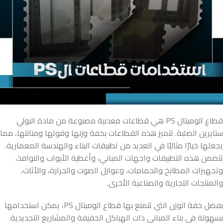
قطاع الوميتال PS هي قطاعات معدنية مصنوعة من مادة البولي
ستايرين الصلبة. تتميز هذه القطاعات بخفة وزنها وقوتها ومتانتها، مما
يجعلها خيارًا مثاليًا في العديد من تطبيقات البناء والهندسة المعمارية.
تتضمن هذه التطبيقات واجهات المباني، وأغطية الأبواب والنوافذ،
وتجهيزات المطابخ والحمامات، وعوازل الصوت والحرارة، والأثاث،
والمنتجات التجارية والصناعية الأخرى.
بفضل خفة الوزن التي تتمتع بها قطاع الوميتال PS، يمكن استخدامها
بسهولة في بناء المباني ذات الهياكل الخفيفة والمشاريع التجديدية.