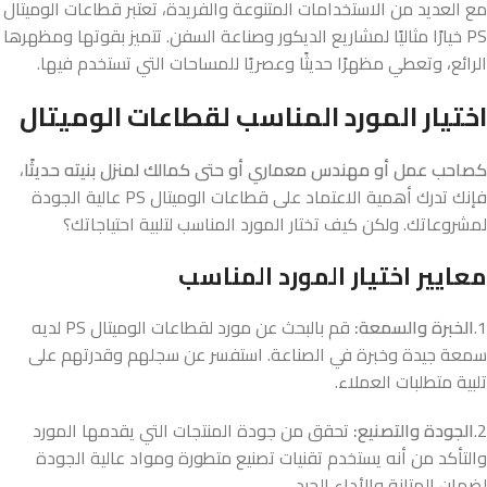
مع العديد من الاستخدامات المتنوعة والفريدة، تعتبر قطاعات الوميتال
PS خيارًا مثاليًا لمشاريع الديكور وصناعة السفن. تتميز بقوتها ومظهرها
الرائع، وتعطي مظهرًا حديثًا وعصريًا للمساحات التي تستخدم فيها.
اختيار المورد المناسب لقطاعات الوميتال
كصاحب عمل أو مهندس معماري أو حتى كمالك لمنزل بنيته حديثًا
،
فإنك تدرك أهمية الاعتماد على قطاعات الوميتال PS عالية الجودة
لمشروعاتك. ولكن كيف تختار المورد المناسب لتلبية احتياجاتك؟
معايير اختيار المورد المناسب
1.
الخبرة والسمعة:
قم بالبحث عن مورد لقطاعات الوميتال PS لديه
سمعة جيدة وخبرة في الصناعة. استفسر عن سجلهم وقدرتهم على
تلبية متطلبات العملاء.
2.
الجودة والتصنيع:
تحقق من جودة المنتجات التي يقدمها المورد
والتأكد من أنه يستخدم تقنيات تصنيع متطورة ومواد عالية الجودة
لضمان المتانة والأداء الجيد.