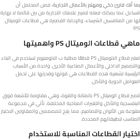
بما أنك قارئ ذكي ومهتم بالأعمال التجارية
، فمن المحتمل أن
تتساءل عما يمكنك فعله لتمييز علامتك التجارية من بين قائمة لا نهاية
لها من المنافسين الشرساء، والإجابة القصيرة هي قطاعات الوميتال
PS!
ماهي قطاعات الوميتال PS واهميتها
تعتبر قطاع الالوميتال PS قطعًا مطلية ب الالومنيوم تستخدم في البناء
والتصميم الداخلي والأعمال الصناعية الأخرى. واحدة من الأسباب
الرئيسية لشعبية هذه القطاعات هي قوتها وقدرتها على تحمل
العوامل الجوية والتآكل.
تتميز قطاع الوميتال PS بالمتانة والقوة، وهي مقاومة للأشعة فوق
البنفسجية والتآكل والتغيرات المناخية المختلفة. تأتي في مجموعة
متنوعة من الألوان والتصاميم، مما يتيح للمصممين والمقاولين الاختيار
المناسب لتطبيقاتهم المحددة.
اختيار القطاعات المناسبة للاستخدام