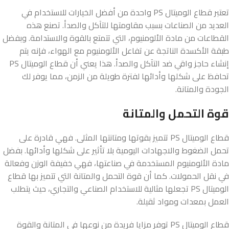
تعتبر قطاع الوميتال PS واحدة من أفضل الخيارات للاستخدام في
العديد من الصناعات بسبب مقاومتها للتآكل والصدأ. تصنع هذه
القطاعات من مادة الألومنيوم، التي تتمتع بالقوة والاستدامة. وبفضل
طبقة الأكسدة الناتجة عن تفاعل الألومنيوم مع الهواء، فإنه يتم
إنشاء حاجز واقي ضد التآكل والصدأ. هذا يعني أن قطاع الوميتال PS
تحافظ على شكلها وأدائها لفترة طويلة من الزمن، مما يوفر لك
الجودة والمتانة.
قوة التحمل والمتانة
قطاع الوميتال PS تتميز بقوتها ومتانتها المثلى. فهي قادرة على
تحمل الضغوط والاجهادات اليومية بلا تأثير على شكلها وأدائها. بفضل
مادة الألومنيوم المستخدمة في صناعتها، فهي خفيفة الوزن وفعالة
في نقل الحمولات. كما أن قوة التحمل والمتانة التي تتميز بها قطاع
الوميتال PS تجعلها مثالية للاستخدام الصناعي والتجاري، حيث يتطلب
العمل بمعدات ومواد ثقيلة.
قطاع الوميتال PS توفر مزايا فريدة من نوعها في المتانة والقوة