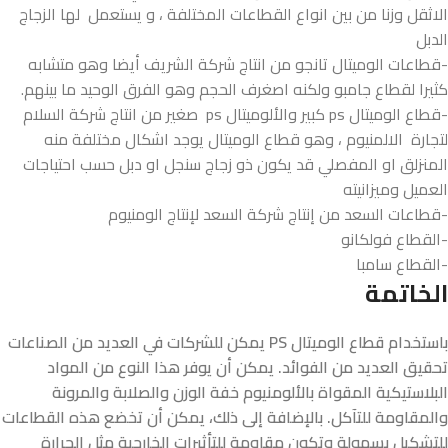
الاثقل وزنا من بين انواع القطاعات المختلفة ، و يستعمل لها الزجاج
الدبل
-قطاعات الوميتال تانجو من انتاج شركة الشريف أيضا وهو متشابه
كثيرا لقطاع جامبو ولكنه اصغرف الحجم وهو الفرق الوحيد ما بينهم.
-قطاع الوميتال ps كبير والألوميتال ps صغير من انتاج شركة السلام
لتجارة الالمنيوم ، وهو قطاع الوميتال يوجد اشكال مختلفة منه
المنزلق او المفصلي قد يكون ذو زجاج سنجل او دبل حسب احتياجات
العميل وميزانيته
-قطاعات السعد من إنتاج شركة السعد لإنتاج الومنيوم
-القطاع فولكانو
-القطاع سامبا
الخاتمة
باستخدام قطاع الوميتال PS يمكن للشركات في العديد من الصناعات
تحقيق العديد من الفوائد. يمكن أن يوفر هذا النوع من المواد
البلاستيكية المقواة بالألومنيوم خفة الوزن والصلابة والمرونة
والمقاومة للتآكل. بالإضافة إلى ذلك، يمكن أن تخضع هذه القطاعات
للتشكيل بسهولة وتكون مقاومة للتأثيرات الخارجية مثل الحرارة