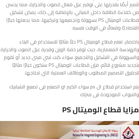
تتميز أيضًا بقدرتها على توفير عزل فعال للصوت والحرارة، مما يحسن
من كفاءة الطاقة داخل المباني. بالإضافة إلى ذلك، يمكن تشكيل
قطاعات الوميتال PS بسهولة وتجميعها وتركيبها، مما يجعلها خيارًا
اقتصاديًا وفعالًا في الوقت نفسه.
باختصار، تعتبر قطاع الوميتال PS حلاً مثاليًا للاستخدام في البناء
والهندسة المعمارية، حيث توفر خفة الوزن وقدرة عزل الصوت والحرارة
والسهولة في التشكيل والتجميع. سواء كنت تبني مبنى جديد أو تقوم
بتجديد مشروع قائم، فإن قطاعات الوميتال PS ستكون خيارًا مثاليًا
لتحقيق التصميم المطلوب والوظائف العملية التي تحتاجها.
يتم استخدام قطاع ال ps سواء الكبير او الصغير فى تصنيع الشبابيك
والابواب الموجودة فى منزلك
مزايا قطاع الوميتال PS