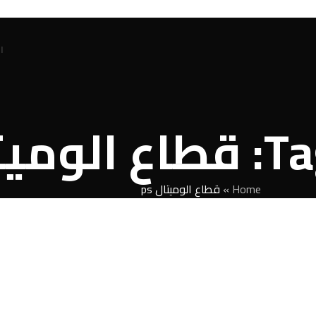
ا
ال ps
Home
»
قطاع الوميتال ps